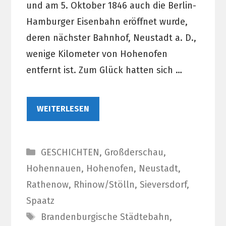
und am 5. Oktober 1846 auch die Berlin-
Hamburger Eisenbahn eröffnet wurde,
deren nächster Bahnhof, Neustadt a. D.,
wenige Kilometer von Hohenofen
entfernt ist. Zum Glück hatten sich …
WEITERLESEN
Kategorien
GESCHICHTEN
,
Großderschau
,
Hohennauen
,
Hohenofen
,
Neustadt
,
Rathenow
,
Rhinow/Stölln
,
Sieversdorf
,
Spaatz
Schlagwörter
Brandenburgische Städtebahn
,