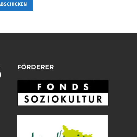
R
FÖRDERER
)