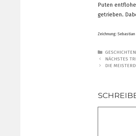
Puten entflohe
getrieben. Dabe
Zeichnung: Sebastia
Kategorien
GESCHICHTE
NÄCHSTES TRE
DIE MEISTER
SCHREIB
Kommentar