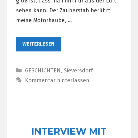
groß ist, dass man ihn nur aus der Luft
sehen kann. Der Zauberstab berührt
meine Motorhaube, …
WEITERLESEN
Kategorien
GESCHICHTEN
,
Sieversdorf
Kommentar hinterlassen
INTERVIEW MIT