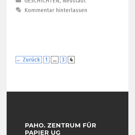
GESCHICHTEN
,
Neustadt
Kommentar hinterlassen
Seite
Seite
Seite
←
Zurück
1
…
3
4
PAHO. ZENTRUM FÜR
PAPIER UG