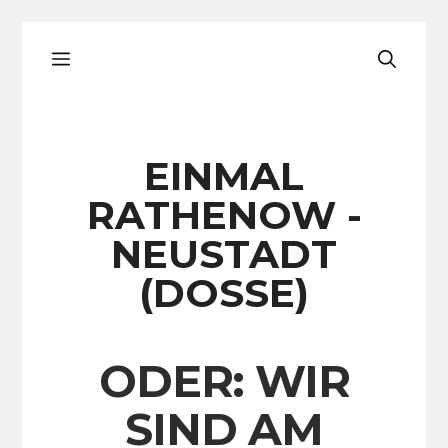
Zum
Menü
Inhalt
springen
EINMAL
RATHENOW -
NEUSTADT
(DOSSE)
ODER: WIR
SIND AM